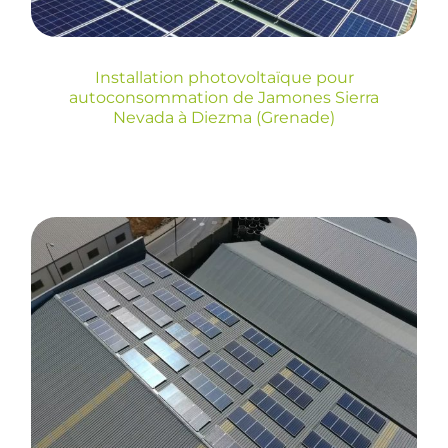
(Grenade)
Installation photovoltaïque pour
autoconsommation de Jamones Sierra
Nevada à Diezma (Grenade)
Installation
photovoltaïque pour
auto-consommation
de 37,26kw pour une
entreprise de béton
préfabriqué à Durcal