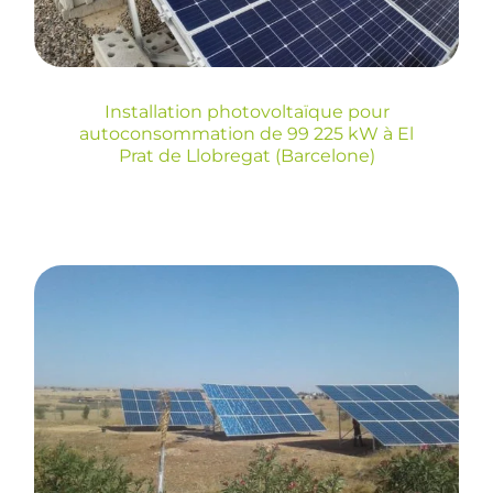
Llobregat (Barcelone)
Installation photovoltaïque pour
autoconsommation de 99 225 kW à El
Prat de Llobregat (Barcelone)
Nous avons achevé
une installation
photovoltaïque à
système isolé de
14,85kWp à El Borouj,