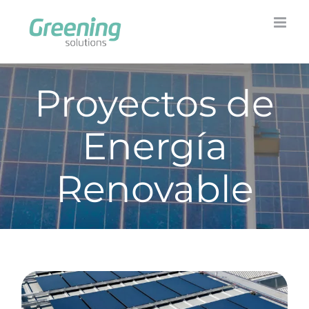
Skip
to
content
Proyectos de
Energía
Renovable
Installations Greening-