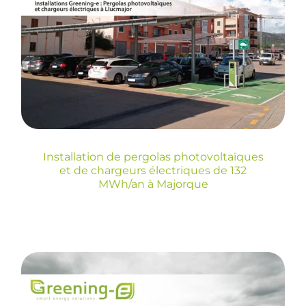
pergolas
photovoltaïques et de
chargeurs électriques
de 132 MWh/an à
Majorque
Installation de pergolas photovoltaïques
et de chargeurs électriques de 132
MWh/an à Majorque
Système