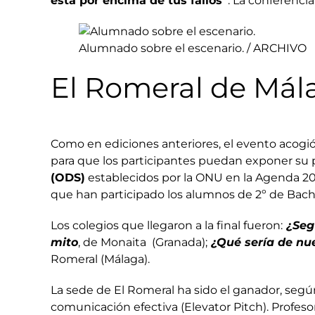
está por encima de tus fallos”
. La conferenci
Alumnado sobre el escenario.
/
ARCHIVO
El Romeral de Mála
Como en ediciones anteriores, el evento acogió 
para que los participantes puedan exponer su p
(ODS)
establecidos por la ONU en la Agenda 203
que han participado los alumnos de 2º de Bachil
Los colegios que llegaron a la final fueron:
¿Segu
mito
, de Monaita (Granada);
¿Qué sería de nue
Romeral (Málaga).
La sede de El Romeral ha sido el ganador, según
comunicación efectiva (Elevator Pitch). Profeso