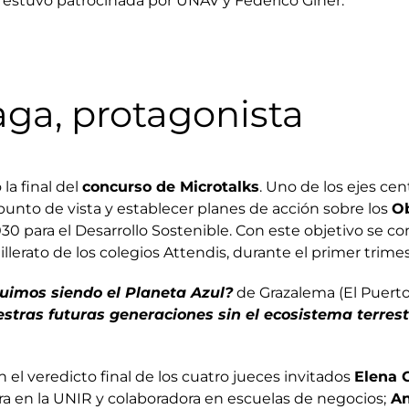
a estuvo patrocinada por UNAV y Federico Giner.
ga, protagonista
la final del
concurso de Microtalks
. Uno de los ejes cen
unto de vista y establecer planes de acción sobre los
Ob
0 para el Desarrollo Sostenible. Con este objetivo se co
lerato de los colegios Attendis, durante el primer trimes
imos siendo el Planeta Azul?
de Grazalema (El Puerto
stras futuras generaciones sin el ecosistema terrest
 el veredicto final de los cuatro jueces invitados
Elena 
ra en la UNIR y colaboradora en escuelas de negocios;
An