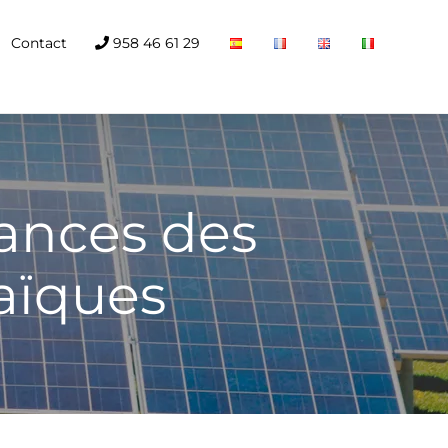
Contact
958 46 61 29
ances des
taïques