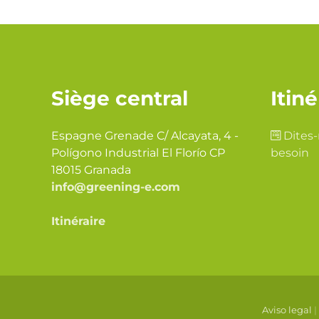
Siège central
Itiné
Espagne Grenade C/ Alcayata, 4 -
Dites-
Polígono Industrial El Florío CP
besoin
18015 Granada
info@greening-e.com
Itinéraire
Aviso legal
|