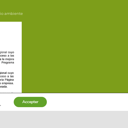
dio ambiente
Accepter
s
.