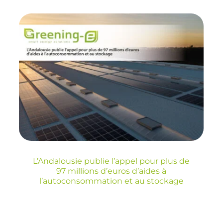
L’Andalousie publie
l’appel pour plus de
97 millions d’euros
d’aides à
l’autoconsommation
et au stockage
Blog
L’Andalousie publie l’appel pour plus de
97 millions d’euros d’aides à
l’autoconsommation et au stockage