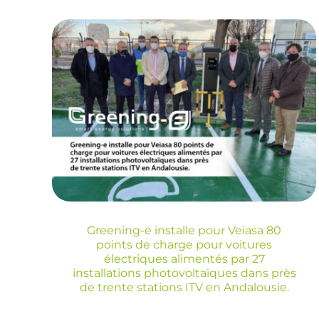
pour Veiasa 80 points
de charge pour
voitures électriques
alimentés par 27
installations
photovoltaïques dans
près de trente stations
ITV en Andalousie.
Greening-e installe pour Veiasa 80
points de charge pour voitures
Blog
électriques alimentés par 27
installations photovoltaïques dans près
de trente stations ITV en Andalousie.