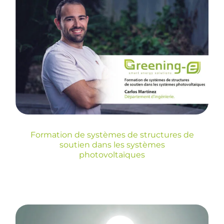
Formation de
systèmes de structures
de soutien dans les
systèmes
photovoltaïques
Blog
Formation de systèmes de structures de
soutien dans les systèmes
photovoltaïques