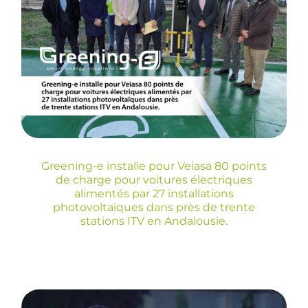
voitures électriques
alimentés par 27
installations
photovoltaïques dans
près de trente stations
ITV en Andalousie.
Greening-e installe pour Veiasa 80 points
de charge pour voitures électriques
Blog
alimentés par 27 installations
photovoltaïques dans près de trente
stations ITV en Andalousie.