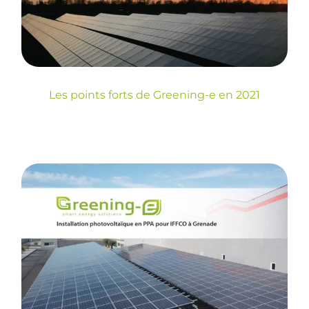
Blog
Les points forts de Greening-e en 2021
Installation
photovoltaïque en PPA
pour IFFCO à Grenade
Blog