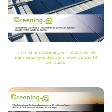
panneaux hybrides
dans le centre sportif
de Tauste.
Blog
Installations Greening-e : Installation de
panneaux hybrides dans le centre sportif
de Tauste.
L’Andalousie publie
l’appel pour plus de 97
millions d’euros