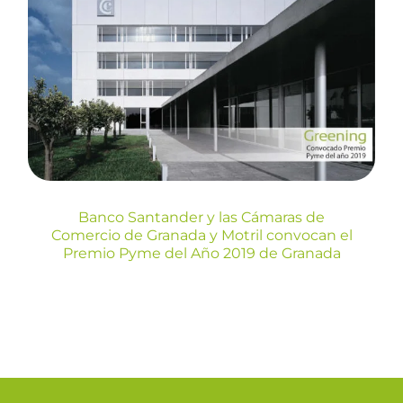
Banco Santander y las
Cámaras de Comercio de
Granada y Motril convocan el
Premio Pyme del Año 2019
de Granada
Prensa
Banco Santander y las Cámaras de
Comercio de Granada y Motril convocan el
Premio Pyme del Año 2019 de Granada