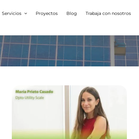
Servicios
Proyectos
Blog
Trabaja con nosotros
Hidrógeno verde y
fotovoltaica, el
potencial de su
hibridación