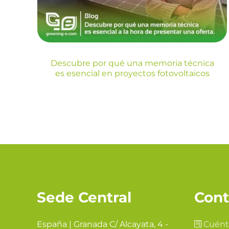
fotovoltaicos
Blog
Descubre por qué una memoria técnica
es esencial en proyectos fotovoltaicos
Sede Central
Cont
España | Granada C/ Alcayata, 4 -
Cuént