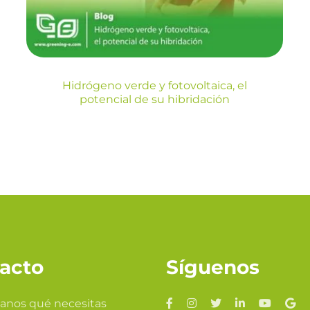
Blog
Hidrógeno verde y fotovoltaica, el
potencial de su hibridación
acto
Síguenos
anos qué necesitas