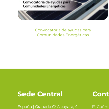
Blog
Convocatoria de ayudas para
Comunidades Energéticas
Sede Central
Cont
España | Granada C/ Alcayata, 4 -
Cuént