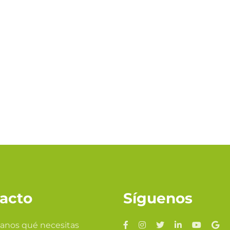
acto
Síguenos
anos qué necesitas