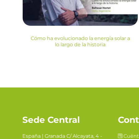
Blog
Cómo ha evolucionado la energía solar a
lo largo de la historia
Sede Central
Cont
España | Granada C/ Alcayata, 4 -
Cuént