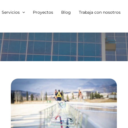
Servicios
Proyectos
Blog
Trabaja con nosotros
La energía solar
fotovoltaica, el
autoconsumo y sus
usos