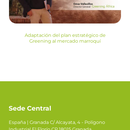
Blog
Adaptación del plan estratégico de
Greening al mercado marroquí
Sede Central
España | Granada C/ Alcayata, 4 - Polígono
Industrial El Florío CP 18015 Granada