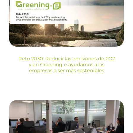
Greening-e ayudamos a las
empresas a ser más
sostenibles
Blog
Reto 2030: Reducir las emisiones de CO2
y en Greening-e ayudamos a las
empresas a ser más sostenibles
Licitaciones multilaterales: