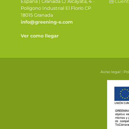
España | Granada C/ Alcayata, 4 -
Cuént
Polígono Industrial El Florío CP
18015 Granada
info@greening-e.com
Ver como llegar
Aviso legal
|
Pol