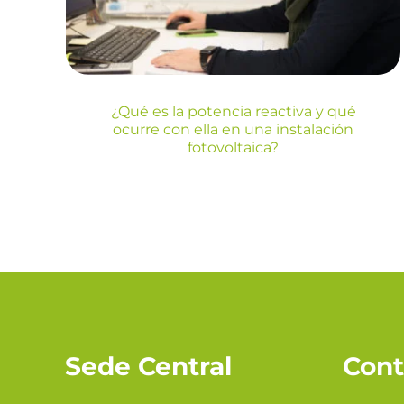
fotovoltaica?
Blog
Energia
¿Qué es la potencia reactiva y qué
ocurre con ella en una instalación
fotovoltaica?
Sede Central
Cont