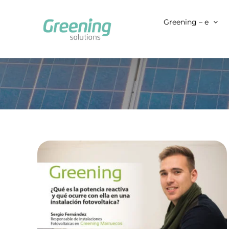
Saltar
al
Greening – e
contenido
¿Qué es la potencia
reactiva y qué ocurre
con ella en una
instalación