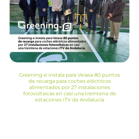
Veiasa 80 puntos de recarga
para coches eléctricos
alimentados por 27
instalaciones fotovoltaicas en
casi una treintena de
estaciones ITV de Andalucía
Blog
Greening-e instala para Veiasa 80 puntos
de recarga para coches eléctricos
alimentados por 27 instalaciones
fotovoltaicas en casi una treintena de
estaciones ITV de Andalucía