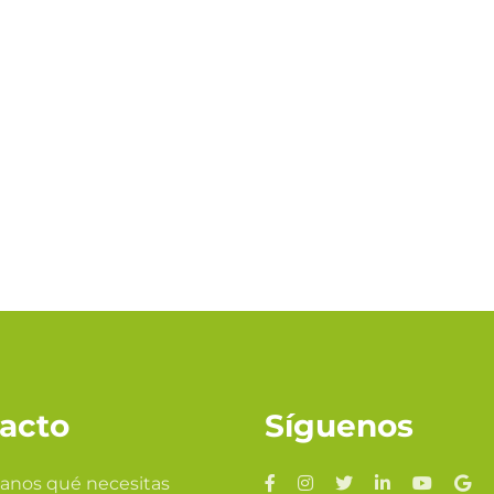
acto
Síguenos
anos qué necesitas