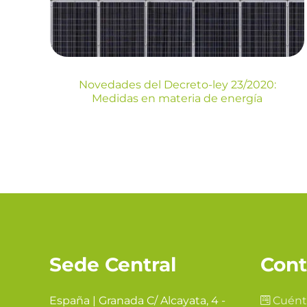
Blog
Energia
Novedades del Decreto-ley 23/2020:
Medidas en materia de energía
Sede Central
Cont
España | Granada C/ Alcayata, 4 -
Cuént