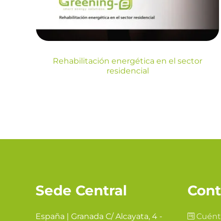
Blog
Rehabilitación energética en el sector
residencial
Sede Central
Cont
España | Granada C/ Alcayata, 4 -
Cuént