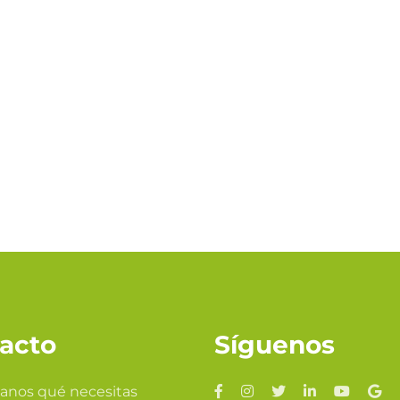
acto
Síguenos
anos qué necesitas