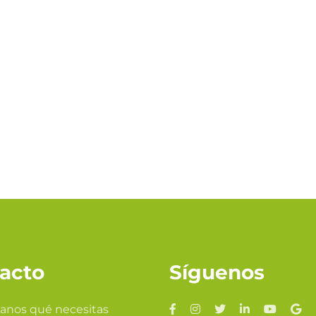
acto
Síguenos
anos qué necesitas