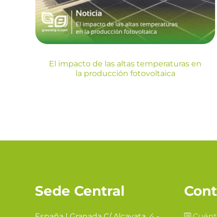
fotovoltaica
Blog
El impacto de las altas temperaturas en
la producción fotovoltaica
Sede Central
Cont
España | Granada C/ Alcayata, 4 -
Cuént