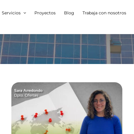
Servicios
Proyectos
Blog
Trabaja con nosotros
Desafíos de abrir una
nueva sede de una
empresa de energía
solar en un nuevo