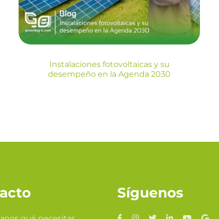
Agenda 2030
Blog
Instalaciones fotovoltaicas y su
desempeño en la Agenda 2030
acto
Síguenos
anos qué necesitas