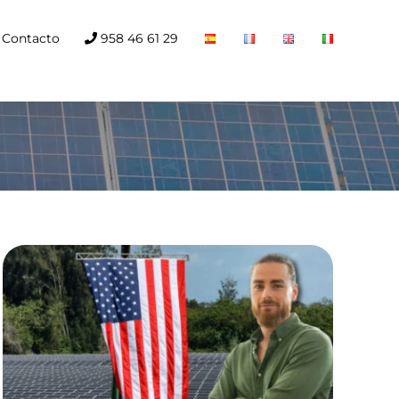
Contacto
958 46 61 29
Dispositivos de
apagado rápido en
instalaciones
fotovoltaicas:
seguridad y
cumplimiento