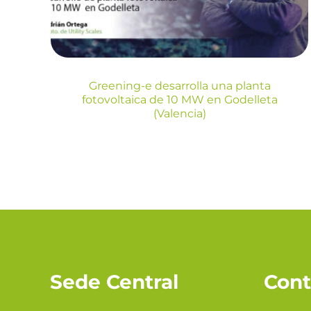
(Valencia)
Blog
Greening-e desarrolla una planta
fotovoltaica de 10 MW en Godelleta
(Valencia)
Sede Central
Cont