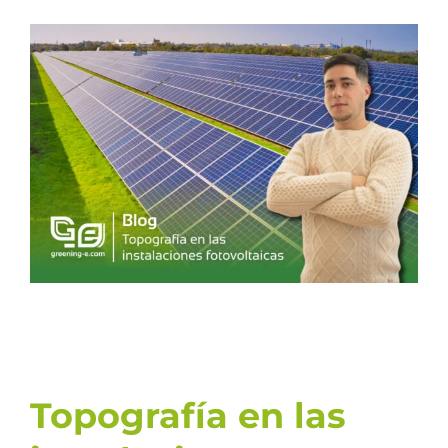
Ver
imagen
más
grande
Topografía en las