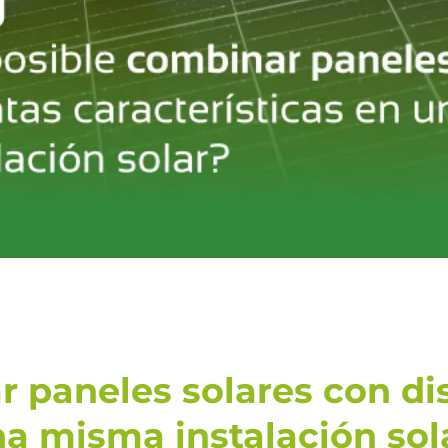
 paneles solares con dis
na misma instalación sol