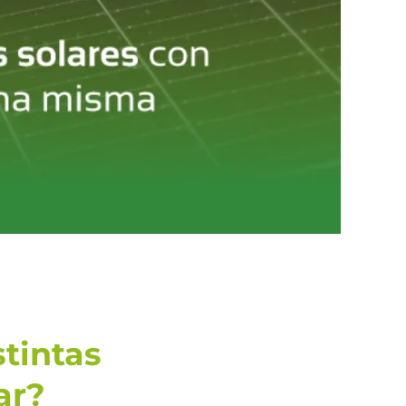
tintas
ar?