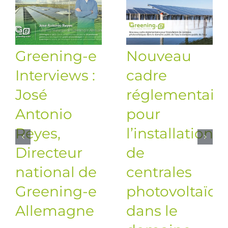
Greening-e
Nouveau
Interviews :
cadre
José
réglementair
Antonio
pour
Reyes,
l’installation
Directeur
de
national de
centrales
Greening-e
photovoltaïqu
Allemagne
dans le