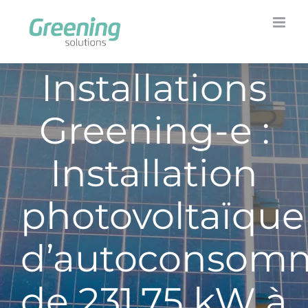
Skip
to
content
Installations
Greening-e :
Installation
photovoltaïque
d’autoconsom
de 231,75 kW à