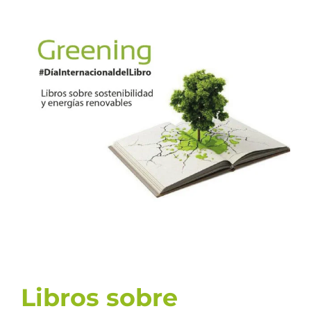
Ver
imagen
más
grande
Libros sobre