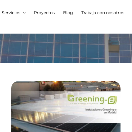
Servicios
Proyectos
Blog
Trabaja con nosotros
Greening-e ejecuta
una instalación
fotovoltaica de 238,68
kW en Madrid