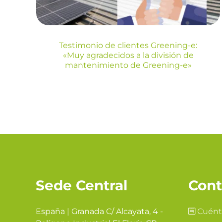
Greening-e»
Blog
Energia
Testimonio de clientes Greening-e:
«Muy agradecidos a la división de
mantenimiento de Greening-e»
Sede Central
Cont
España | Granada C/ Alcayata, 4 -
Cuént