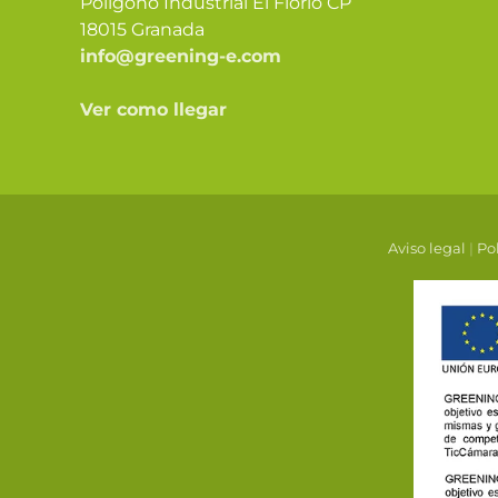
Polígono Industrial El Florío CP
18015 Granada
info@greening-e.com
Ver como llegar
Aviso legal
|
Pol