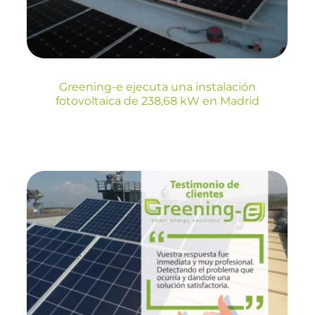
Blog
Energia
Greening-e ejecuta una instalación
fotovoltaica de 238,68 kW en Madrid
Testimonios de
clientes Greening-e:
“Vuestra respuesta
fue inmediata y muy
profesional”