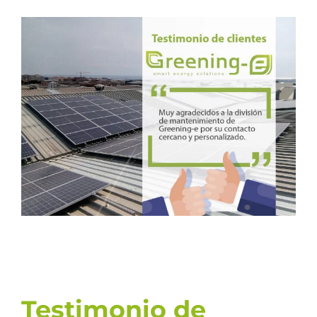
Ver
imagen
más
grande
Testimonio de