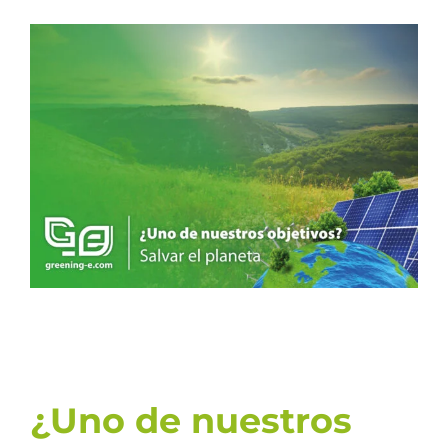
Ver
imagen
más
grande
¿Uno de nuestros