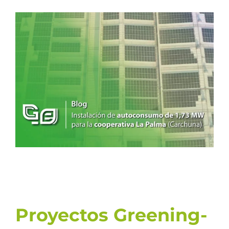
Ver
imagen
más
grande
Proyectos Greening-