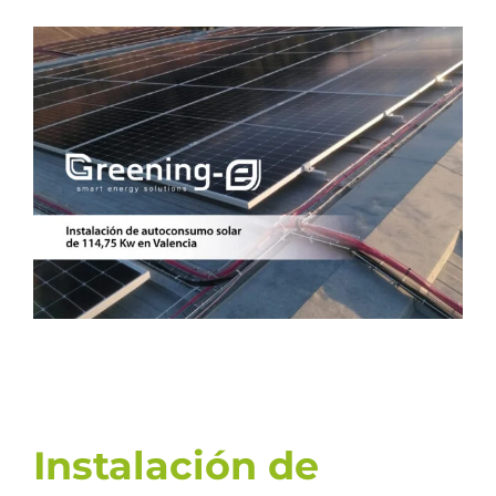
Ver
imagen
más
grande
Instalación de